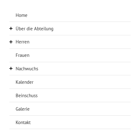
Home
Über die Abteilung
Herren
Über uns
Abteilungsleitung
Frauen
Aktuelles Herren
Chronik
Erste Mannschaft
Nachwuchs
Sponsoren
Zweite Mannschaft
Kalender
Aktuelles Nachwuchs
Anfahrt
Dritte Mannschaft
A-Jugend
Beinschuss
AH
B-Jugend
Galerie
C-Jugend
Kontakt
D-Jugend