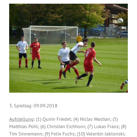
Zeige
grösseres
Bild
3. Spieltag: 09.09.2018
Aufstellung
: (1) Quirin Friedel; (4) Niclas Wastian; (5)
Matthias Pohl; (6) Christian Eichhorn; (7) Lukas Franz; (8)
Tim Sinnemann; (9) Felix Fuchs; (10) Valentin Jablonski;