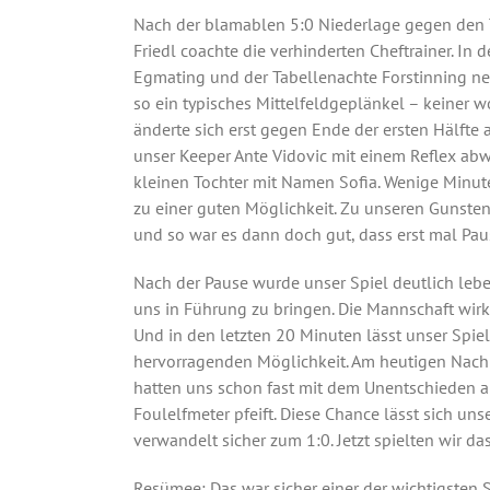
Nach der blamablen 5:0 Niederlage gegen den T
Friedl coachte die verhinderten Cheftrainer. In d
Egmating und der Tabellenachte Forstinning neut
so ein typisches Mittelfeldgeplänkel – keiner 
änderte sich erst gegen Ende der ersten Hälfte 
unser Keeper Ante Vidovic mit einem Reflex ab
kleinen Tochter mit Namen Sofia. Wenige Minut
zu einer guten Möglichkeit. Zu unseren Gunsten
und so war es dann doch gut, dass erst mal Pau
Nach der Pause wurde unser Spiel deutlich lebe
uns in Führung zu bringen. Die Mannschaft wirkt
Und in den letzten 20 Minuten lässt unser Spie
hervorragenden Möglichkeit. Am heutigen Nachmi
hatten uns schon fast mit dem Unentschieden ang
Foulelfmeter pfeift. Diese Chance lässt sich uns
verwandelt sicher zum 1:0. Jetzt spielten wir d
Resümee
: Das war sicher einer der wichtigsten