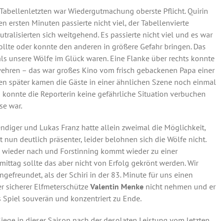
abellenletzten war Wiedergutmachung oberste Pflicht. Quirin
en ersten Minuten passierte nicht viel, der Tabellenvierte
ralisierten sich weitgehend. Es passierte nicht viel und es war
wollte oder konnte den anderen in größere Gefahr bringen. Das
als unsere Wölfe im Glück waren. Eine Flanke über rechts konnte
wehren – das war großes Kino vom frisch gebackenen Papa einer
en später kamen die Gäste in einer ähnlichen Szene noch einmal
 konnte die Reporterin keine gefährliche Situation verbuchen
se war.
ndiger und Lukas Franz hatte allein zweimal die Möglichkeit,
 nun deutlich präsenter, leider belohnen sich die Wölfe nicht.
l wieder nach und Forstinning kommt wieder zu einer
ttag sollte das aber nicht von Erfolg gekrönt werden. Wir
efreundet, als der Schiri in der 83. Minute für uns einen
er sicherer Elfmeterschütze
Valentin Menke
nicht nehmen und er
as Spiel souverän und konzentriert zu Ende.
 Siege in dieser Saison nach der desolaten Leistung vom letzten