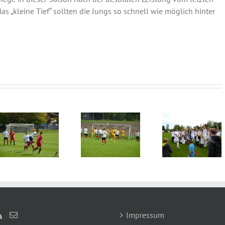
s „kleine Tief“ sollten die Jungs so schnell wie möglich hinter
TSV
TSV
TSV
Egmati
Egmating
Egmating
– TS
– TSV
– FC
Grasbru
g
Grafing
Ebersberg
Neukef
2
2 : 1 (1:0)
1 : 
5 : 0 (2:0)
(1:1)
Impressum