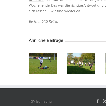
Wochenende. Das war die richtige Antwort und da
sich lassen – wir sind wieder da!
Bericht: Gitti Keller.
Ähnliche Beiträge
TSV
VfB
TSV
Egmating
Forstinning
Egmating
– TSV
2 – TSV
– FC
Grasbrunn-
Egmatin
Parsdorf
Neukeferloh
3 : 2
1 : 0 (0:0)
1 : 3
(1:1)
(1:1)
TSV Egmating