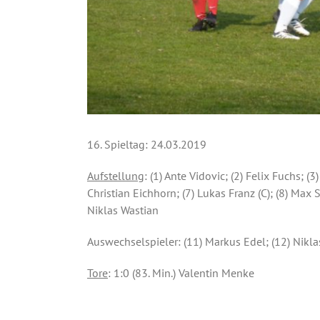
16. Spieltag: 24.03.2019
Aufstellung
: (1) Ante Vidovic; (2) Felix Fuchs; (
Christian Eichhorn; (7) Lukas Franz (C); (8) Max 
Niklas Wastian
Auswechselspieler: (11) Markus Edel; (12) Niklas
Tore
: 1:0 (83. Min.) Valentin Menke