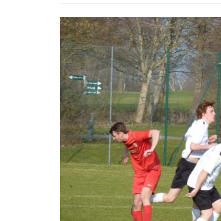
Zeige
grösseres
Bild