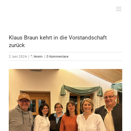
Zum
Inhalt
springen
Klaus Braun kehrt in die Vorstandschaft
zurück
2. Juni 2024
|
*
,
Verein
|
0 Kommentare
Zeige
grösseres
Bild