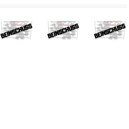
Beinschuss
Beinschuss
Beinsc
356
355
359