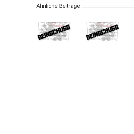
Ähnliche Beiträge
Beinschuss
Beinschuss
Beinschuss
359
358
357