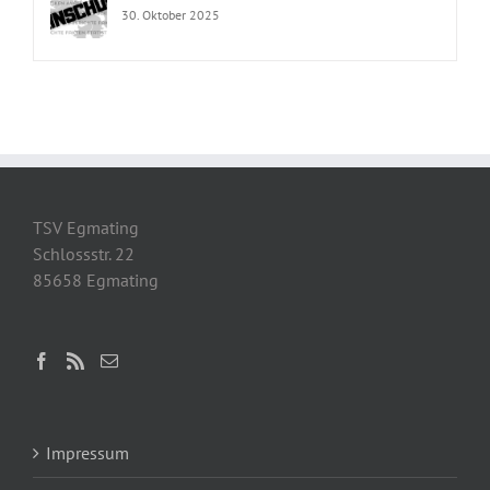
30. Oktober 2025
TSV Egmating
Schlossstr. 22
85658 Egmating
Impressum