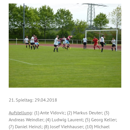
Zeige
grösseres
Bild
21. Spieltag: 29.04.2018
Aufstellung
: (1) Ante Vidovic; (2) Markus Deuter; (3)
Andreas Weindler; (4) Ludwig Laurent; (5) Georg Keller;
(7) Daniel Heinzl; (8) Josef Viehhauser; (10) Michael