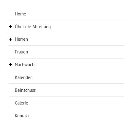
Home
Über die Abteilung
Herren
Über uns
Abteilungsleitung
Frauen
Aktuelles Herren
Chronik
Erste Mannschaft
Nachwuchs
Sponsoren
Zweite Mannschaft
Kalender
Aktuelles Nachwuchs
Anfahrt
Dritte Mannschaft
A-Jugend
Beinschuss
AH
B-Jugend
Galerie
C-Jugend
Kontakt
D-Jugend