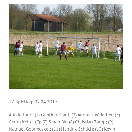
Zeige
grösseres
Bild
17. Spieltag: 02.04.2017
Aufstellung
: (1) Gunther Kraut; (2) Andreas Weindler; (5)
Georg Keller (C); (7) Sinan Bir; (8) Christian Zangl; (9)
Natnael Gebrmeskel; (11) Hendrik Schlich; (13) Kevin