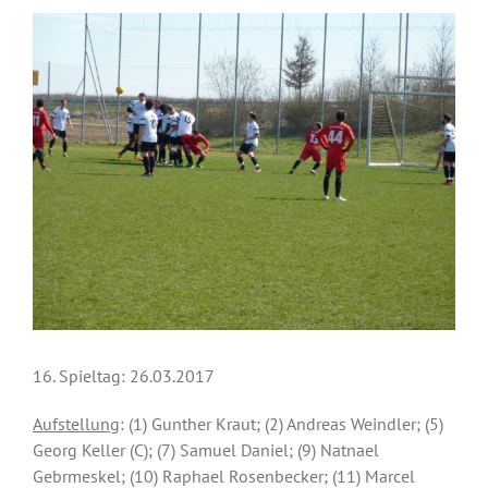
Zeige
grösseres
Bild
16. Spieltag: 26.03.2017
Aufstellung
: (1) Gunther Kraut; (2) Andreas Weindler; (5)
Georg Keller (C); (7) Samuel Daniel; (9) Natnael
Gebrmeskel; (10) Raphael Rosenbecker; (11) Marcel