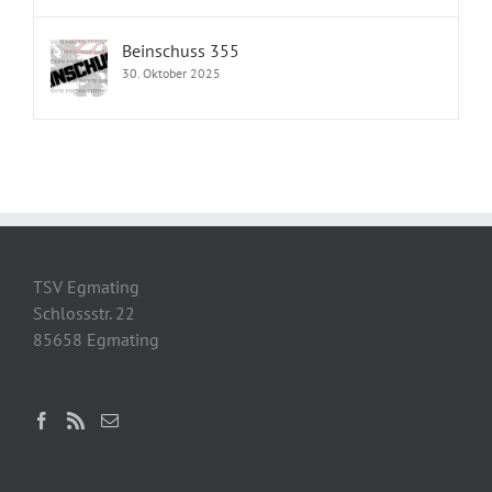
Beinschuss 355
30. Oktober 2025
TSV Egmating
Schlossstr. 22
85658 Egmating