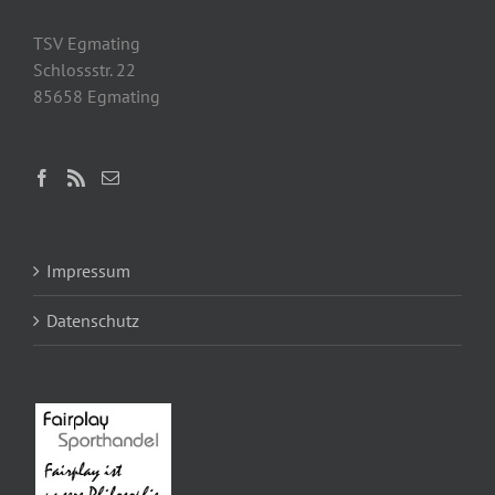
TSV Egmating
Schlossstr. 22
85658 Egmating
Impressum
Datenschutz