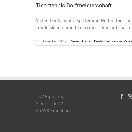
Tischtennis Dorfmeisterschaft
Vielen Dank an alle Spieler und Helfer! Die Dor
Turniersiegern und freuen uns schon aufs nächst
11. November 2023
|
Damen
,
Herren
,
Kinder
,
Tischtennis
,
Verei
TSV Egmating
Schlossstr. 22
85658 Egmating