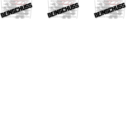
Beinschuss
Beinschuss
Beinsc
356
355
359