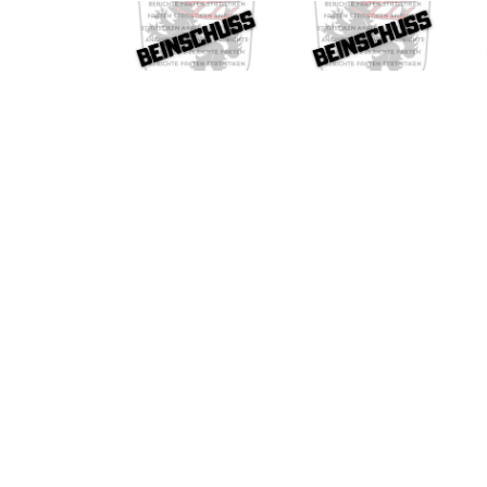
Beinschuss
Beinschuss
Beinschuss
359
358
357