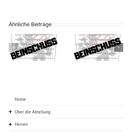
Ähnliche Beiträge
9
Beinschuss 358
Beinschuss 357
Home
Über die Abteilung
Herren
Über uns