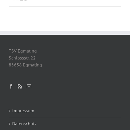
TSV Egmating
Schlossstr. 22
85658 Egmating
Impressum
Datenschutz