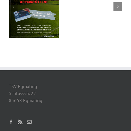
TSV Egmating
Schlossstr. 22
85658 Egmating