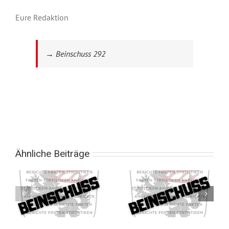
Eure Redaktion
→ Beinschuss 292
Ähnliche Beiträge
9
Beinschuss 358
Beinschuss 357