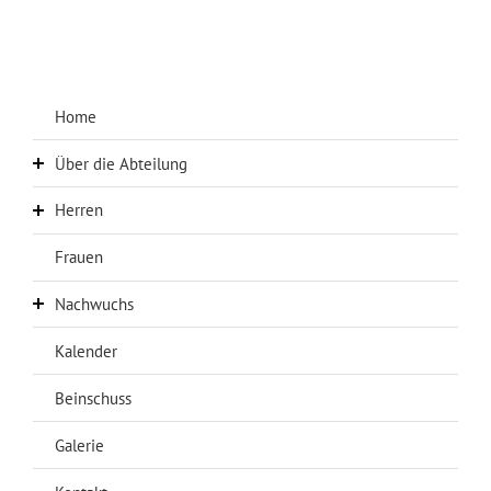
Home
Über die Abteilung
Herren
Über uns
Abteilungsleitung
Frauen
Aktuelles Herren
Chronik
Erste Mannschaft
Nachwuchs
Sponsoren
Zweite Mannschaft
Kalender
Aktuelles Nachwuchs
Anfahrt
Dritte Mannschaft
A-Jugend
Beinschuss
AH
B-Jugend
Galerie
C-Jugend