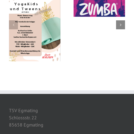
Herbstkurs
Zumba auch für
Nichtmitglieder
TSV Egmating
Schlossstr. 22
85658 Egmating