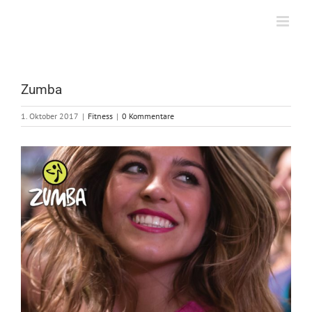
Zum
Inhalt
springen
Zumba
1. Oktober 2017
|
Fitness
|
0 Kommentare
Zeige
grösseres
Bild