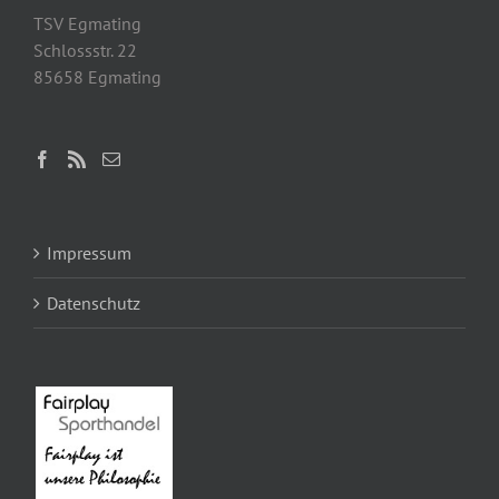
TSV Egmating
Schlossstr. 22
85658 Egmating
Impressum
Datenschutz